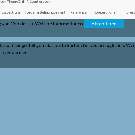
von ThemeGrill. Präsentiert von:
ungsspektrum
Fördermittelmanagement
Referenzen
Kooperationen
Impres
g von Cookies zu.
Weitere Informationen
Akzeptieren
ulassen" eingestellt, um das beste Surferlebnis zu ermöglichen. 
einverstanden.