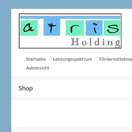
Zum
Inhalt
atris
springen
Holding
Unternehmergesellschaft,
haftungsbeschränkt
Startseite
Leistungsspektrum
Fördermittelm
Adminsicht
Shop