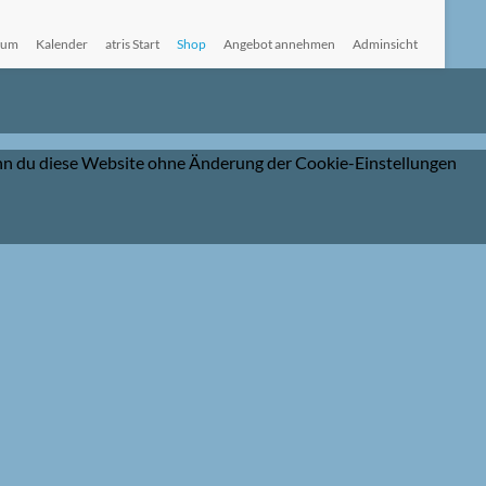
sum
Kalender
atris Start
Shop
Angebot annehmen
Adminsicht
Wenn du diese Website ohne Änderung der Cookie-Einstellungen