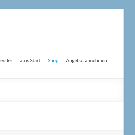
lender
atris Start
Shop
Angebot annehmen