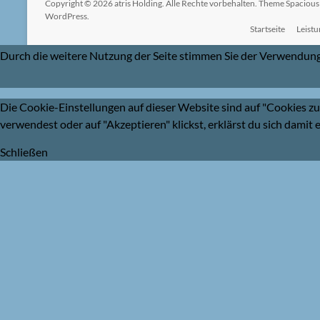
Copyright © 2026
atris Holding
. Alle Rechte vorbehalten. Theme
Spacious
WordPress
.
Startseite
Leist
Durch die weitere Nutzung der Seite stimmen Sie der Verwendun
Die Cookie-Einstellungen auf dieser Website sind auf "Cookies z
verwendest oder auf "Akzeptieren" klickst, erklärst du sich damit 
Schließen